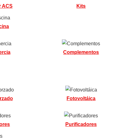
r ACS
Kits
cina
ercia
Complementos
orzado
Fotovoltáica
ores
Purificadores