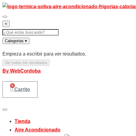
Ir
al
contenido
×
Buscar
Categorias
▾
Empieza a escribir para ver resultados.
Ver todos los resultados
By WebCordoba
0
Carrito
Tienda
Aire Acondicionado