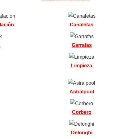
lación
Canaletas
k
Garrafas
Limpieza
Astralpool
Corbero
Delonghi