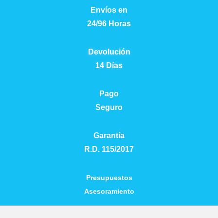
Envíos en
24/96 Horas
Devolución
14 Días
Pago
Empieza a escribir para ver resultados.
Seguro
Garantía
R.D. 115/2017
Presupuestos
Asesoramiento