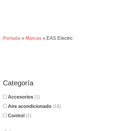
EAS ELECTRIC
Portada
»
Marcas
»
EAS Electric
Categoría
Accesorios
(1)
Aire acondicionado
(18)
Control
(1)