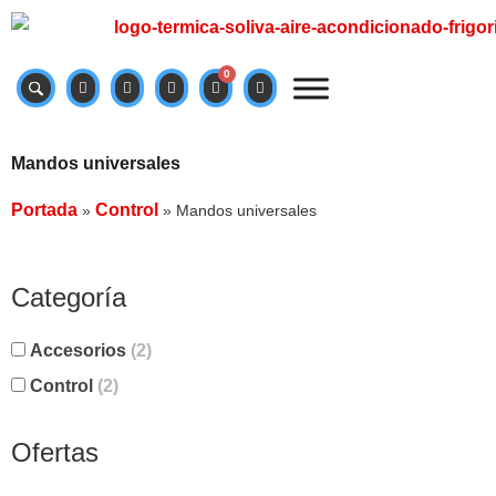
0
Mandos universales
Portada
Control
»
»
Mandos universales
Categoría
Accesorios
(2)
Control
(2)
Ofertas