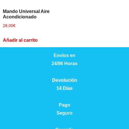
Mando Universal Aire
×
Acondicionado
28,00
€
Añadir al carrito
CATEGORIAS
▾
Envíos en
24/96 Horas
Devolución
14 Días
Pago
Seguro