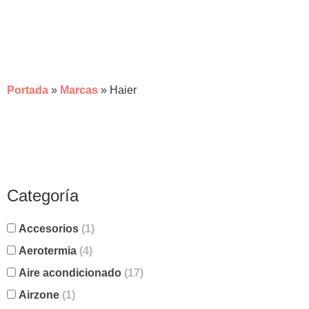
HAIER
Portada
»
Marcas
»
Haier
Categoría
Accesorios
(1)
Aerotermia
(4)
Aire acondicionado
(17)
Airzone
(1)