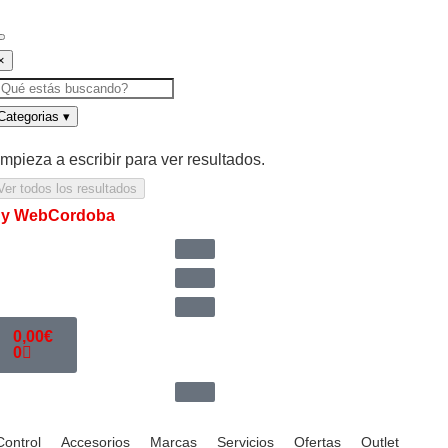
×
Categorias
▾
mpieza a escribir para ver resultados.
Ver todos los resultados
y WebCordoba
0,00
€
0
Control
Accesorios
Marcas
Servicios
Ofertas
Outlet