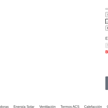
E
B
adoras
Energía Solar
Ventilación
Termos ACS
Calefacción