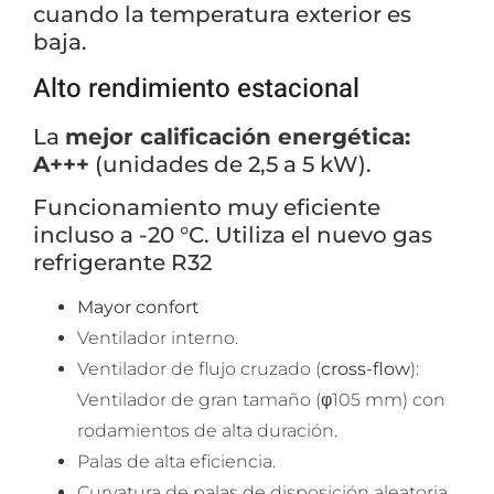
cuando la temperatura exterior es
CATEGORIAS
▾
baja.
Alto rendimiento estacional
La
mejor calificación energética:
A+++
(unidades de 2,5 a 5 kW).
Funcionamiento muy eficiente
incluso a -20 °C. Utiliza el nuevo gas
refrigerante R32
Mayor confort
Ventilador interno.
Ventilador de flujo cruzado (
cross-flow
):
Ventilador de gran tamaño (φ105 mm) con
Empieza a escribir para ver resultados.
rodamientos de alta duración.
Palas de alta eficiencia.
Curvatura de palas de disposición aleatoria