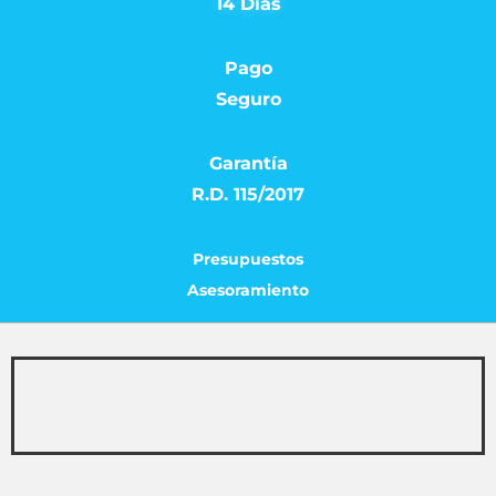
14 Días
Pago
Seguro
Garantía
R.D. 115/2017
Presupuestos
Asesoramiento