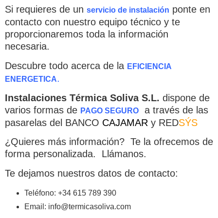
Si requieres de un
ponte en
servicio de instalación
contacto con nuestro equipo técnico y te
proporcionaremos toda la información
necesaria.
Descubre todo acerca de la
EFICIENCIA
.
ENERGETICA
Instalaciones Térmica Soliva S.L.
dispone de
varios formas de
a través de las
PAGO SEGURO
pasarelas del BANCO
CAJAMAR
y RED
SÝS
Empieza a escribir para ver resultados.
¿Quieres más información? Te la ofrecemos de
forma personalizada. Llámanos.
Te dejamos nuestros datos de contacto:
Teléfono: +34 615 789 390
Email: info@termicasoliva.com