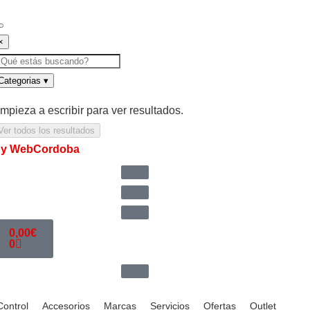
×
Categorias
▾
mpieza a escribir para ver resultados.
Ver todos los resultados
y WebCordoba
0,00
€
0
Control
Accesorios
Marcas
Servicios
Ofertas
Outlet