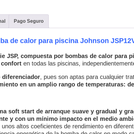
nal
Pago Seguro
a de calor para piscina Johnson JSP12
ie JSP, compuesta por bombas de calor para pi
 confort
en todas las piscinas, independientement
 diferenciador
, pues son aptas para cualquier tra
iento en un amplio rango de temperaturas: de
ema soft start de arranque suave y gradual y gr
iente y con un mínimo impacto en el medio ambi
 unos altos coeficientes de rendimiento en difere
ciencia energética de la bomba de calor en modo ca