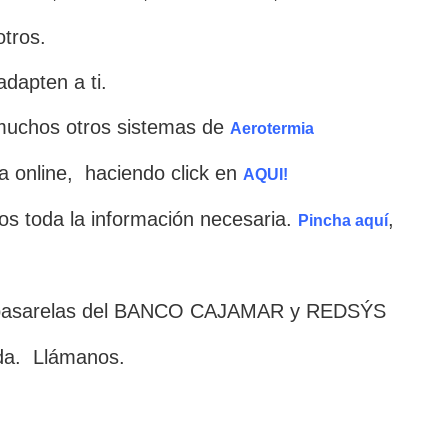
otros.
dapten a ti.
uchos otros sistemas de
Aerotermia
 online, haciendo click en
AQUI!
os toda la información necesaria.
,
Pincha aquí
s pasarelas del BANCO CAJAMAR y REDSÝS
da. Llámanos.