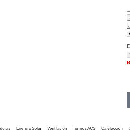
E
B
adoras
Energía Solar
Ventilación
Termos ACS
Calefacción