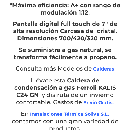
*Máxima eficiencia: A+ con rango de
modulación 1:12.
CATEGORIAS
▾
Pantalla digital full touch de 7″ de
alta resolución Carcasa de cristal.
Dimensiones 700/420/320 mm.
Se suministra a gas natural, se
transforma fácilmente a propano.
Consulta más Modelos de
Calderas
Llévate esta
Caldera de
condensación a gas Ferroli KALIS
C24 GN
y disfruta de un invierno
confortable. Gastos de
.
Envió Gratis
En
.
Instalaciones Térmica Soliva S.L
contamos con una gran variedad de
productos.
Empieza a escribir para ver resultados.