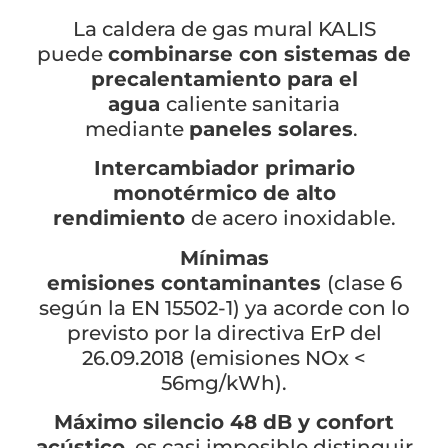
La caldera de gas mural KALIS
puede
combinarse con sistemas de
precalentamiento para el
agua
caliente sanitaria
mediante
paneles solares
.
Intercambiador primario
monotérmico de alto
rendimiento
de acero inoxidable.
Mínimas
emisiones
contaminantes
(clase 6
según la EN 15502-1) ya acorde con lo
previsto por la directiva ErP del
26.09.2018 (emisiones NOx <
56mg/kWh).
Máximo silencio 48 dB y confort
acústico
, es casi imposible distinguir