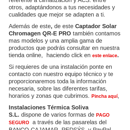
referente a climatización y ACS. entre
otros, adaptándonos a tus necesidades y
cualidades que mejor se adapten a ti.
CATEGORIAS
▾
Además de este
,
de este
Captador Solar
Chromagen QR-E PRO
también contamos
mas modelos y una amplia gama de
productos que podrás consultar en nuestra
tienda online, haciendo click en
.
este enlace
Si requieres de una instalación ponte en
contacto con nuestro equipo técnico y te
proporcionaremos toda la información
necesaria, sobre las diferentes tarifas,
horarios y zonas que cubrimos.
,
Pincha aquí
Instalaciones Térmica Soliva
S.L.
dispone de varios formas de
PAGO
a través de las pasarelas del
SEGURO
Empieza a escribir para ver resultados.
BANCO CAJAMAR, REDSÝS y PayPal