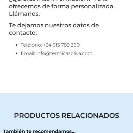
Empieza a escribir para ver resultados.
ofrecemos de forma personalizada.
Llámanos.
Te dejamos nuestros datos de
contacto:
Teléfono: +34 615 789 390
Email: info@termicasoliva.com
Ver todos los resultados
PRODUCTOS RELACIONADOS
También te recomendamos…