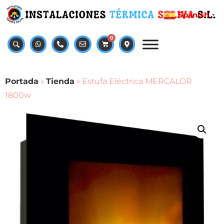
Spanish
▼
0
Portada
»
Tienda
»
Estufa Eléctrica MERCALOR
1800w