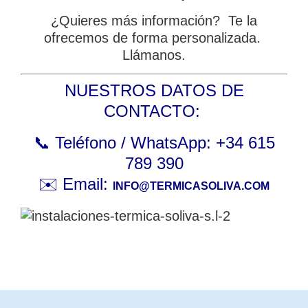
¿Quieres más información? Te la
ofrecemos de forma personalizada.
Llámanos.
NUESTROS DATOS DE
CONTACTO:
📞 Teléfono / WhatsApp: +34 615
Ver todos los resultados
789 390
✉️ Email:
INFO@TERMICASOLIVA.COM