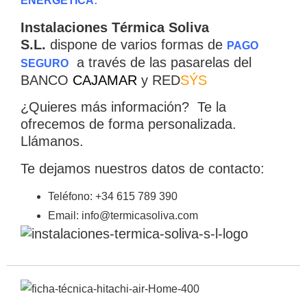
ENERGETICA
Instalaciones Térmica Soliva
S.L.
dispone de varios formas de
PAGO
a través de las pasarelas del
SEGURO
BANCO
CAJAMAR
y RED
SÝS
¿Quieres más información? Te la
×
ofrecemos de forma personalizada.
Llámanos.
Te dejamos nuestros datos de contacto:
CATEGORIAS
▾
Teléfono: +34 615 789 390
Email: info@termicasoliva.com