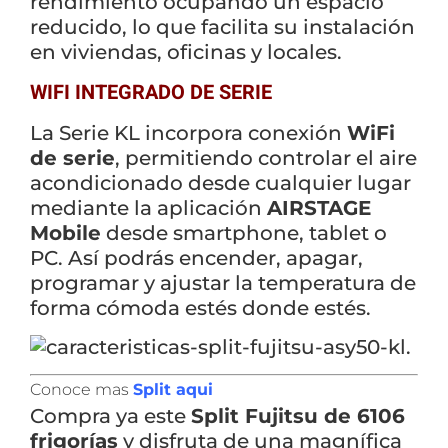
rendimiento ocupando un espacio
reducido, lo que facilita su instalación
en viviendas, oficinas y locales.
WIFI INTEGRADO DE SERIE
La Serie KL incorpora conexión
WiFi
de serie
, permitiendo controlar el aire
acondicionado desde cualquier lugar
mediante la aplicación
AIRSTAGE
Mobile
desde smartphone, tablet o
PC. Así podrás encender, apagar,
Empieza a escribir para ver resultados.
programar y ajustar la temperatura de
forma cómoda estés donde estés.
Conoce mas
Split aqui
Compra ya este
Split Fujitsu de 6106
frigorías
y disfruta de una magnífica