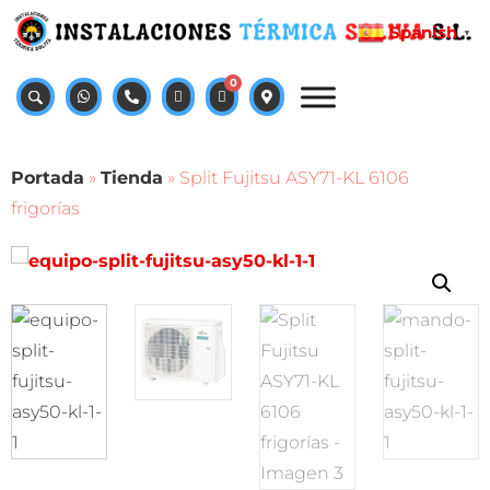
Spanish
▼
0
Portada
»
Tienda
»
Split Fujitsu ASY71-KL 6106
frigorías