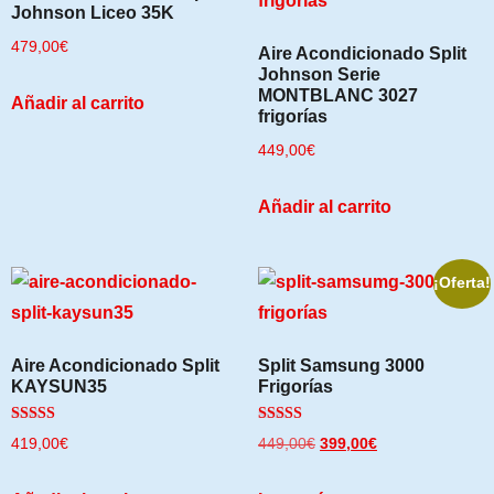
Johnson Liceo 35K
479,00
€
Aire Acondicionado Split
Johnson Serie
MONTBLANC 3027
Añadir al carrito
frigorías
449,00
€
Añadir al carrito
¡Oferta!
Aire Acondicionado Split
Split Samsung 3000
KAYSUN35
Frigorías
Valorado
Valorado
419,00
€
449,00
€
399,00
€
con
con
5.00
5.00
de 5
de 5