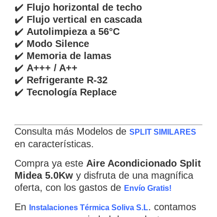
✔️
Flujo horizontal de techo
✔️
Flujo vertical en cascada
✔️
Autolimpieza a 56°C
✔️
Modo Silence
✔️
Memoria de lamas
✔️
A+++ / A++
✔️
Refrigerante R-32
✔️
Tecnología Replace
Consulta más Modelos de
SPLIT SIMILARES
en características.
Compra ya este
Aire Acondicionado Split
Midea 5.0Kw
y disfruta de una magnífica
oferta, con los gastos de
Envío Gratis!
En
. contamos
Instalaciones Térmica Soliva S.L