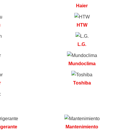
Haier
u
HTW
n
L.G.
Mundoclima
r
Toshiba
igerante
Mantenimiento