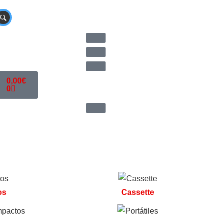
0,00
€
0
os
Cassette