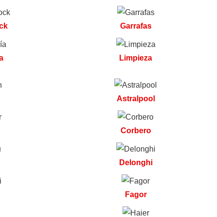
ock
Garrafas
×
a
Limpieza
Empieza
Astralpool
CATEGORIAS
▾
a
escribir
Corbero
para
ver
resultados
Delonghi
Fagor