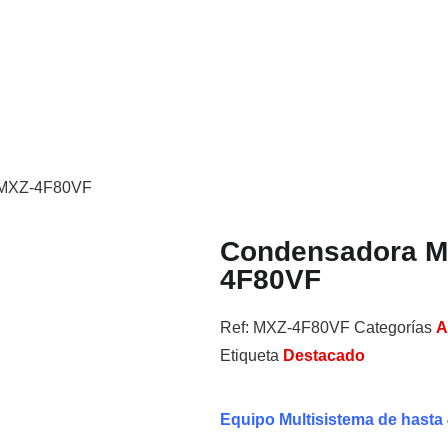
i MXZ-4F80VF
Condensadora Mu
4F80VF
Ref:
MXZ-4F80VF
Categorías
A
Etiqueta
Destacado
Equipo Multisistema de hasta