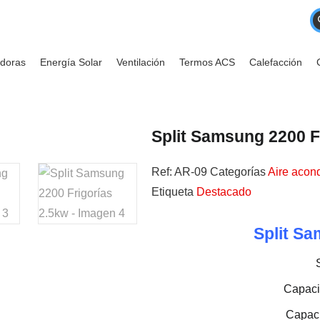
adoras
Energía Solar
Ventilación
Termos ACS
Calefacción
Split Samsung 2200 F
Ref:
AR-09
Categorías
Aire acon
Etiqueta
Destacado
Split S
Capacid
Capaci