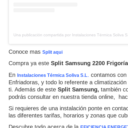
Conoce mas
Split aqui
Compra ya este
Split Samsung 2200 Frigorí
En
.
contamos con u
Instalaciones Térmica Soliva S.L
Enfriadoras, y todo lo referente a climatizaci
ti. Además de este
Split Samsung
,
también c
podrás consultar en nuestra tienda online, hac
Si requieres de una instalación ponte en conta
las diferentes tarifas, horarios y zonas que cu
Descubre todo acerca de la
EFICIE
NCIA ENERGE