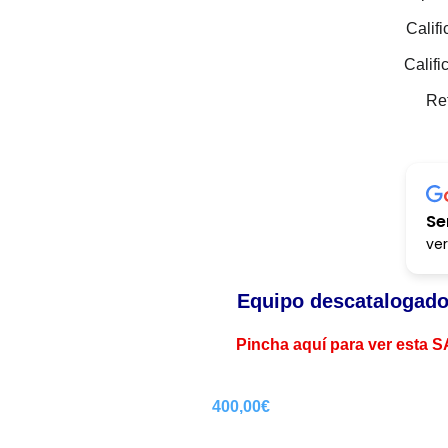
Califi
Califi
Re
Se
ver
Equipo descatalogad
Pincha aquí para ver esta 
400,00
€