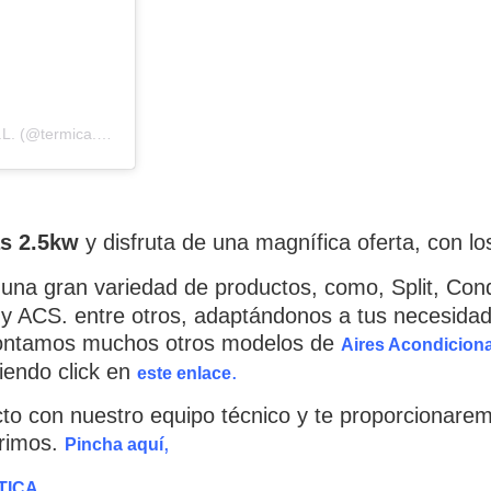
Una publicación compartida por Instalaciones Térmica Soliva S.L. (@termica.soliva)
as 2.5kw
y disfruta de una magnífica oferta, con l
na gran variedad de productos, como, Split, Cond
ón y ACS. entre otros, adaptándonos a tus necesid
ontamos muchos otros modelos de
Aires Acondicion
iendo click en
.
este enlace
cto con nuestro equipo técnico y te proporcionare
brimos.
,
Pincha aquí
.
TICA