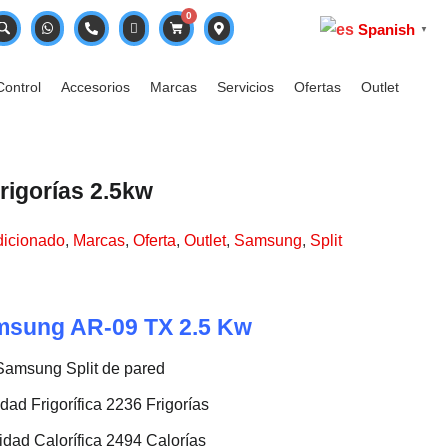
0
Spanish
▼
Control
Accesorios
Marcas
Servicios
Ofertas
Outlet
rigorías 2.5kw
dicionado
,
Marcas
,
Oferta
,
Outlet
,
Samsung
,
Split
amsung AR-09 TX 2.5 Kw
Samsung Split de pared
ad Frigorífica 2236 Frigorías
dad Calorífica 2494 Calorías